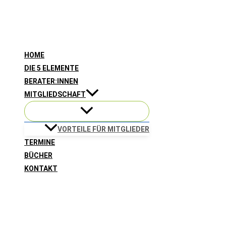
Zum
Inhalt
springen
HOME
DIE 5 ELEMENTE
BERATER:INNEN
MITGLIEDSCHAFT
VORTEILE FÜR MITGLIEDER
TERMINE
BÜCHER
KONTAKT
Suchen