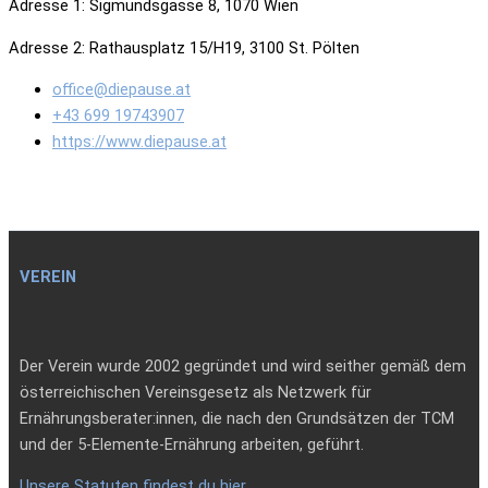
Adresse 1: Sigmundsgasse 8, 1070 Wien
Adresse 2: Rathausplatz 15/H19, 3100 St. Pölten
office@diepause.at
+43 699 19743907
https://www.diepause.at
VEREIN
Der Verein wurde 2002 gegründet und wird seither gemäß dem
österreichischen Vereinsgesetz als Netzwerk für
Ernährungsberater:innen, die nach den Grundsätzen der TCM
und der 5-Elemente-Ernährung arbeiten, geführt.
Unsere Statuten findest du hier
.