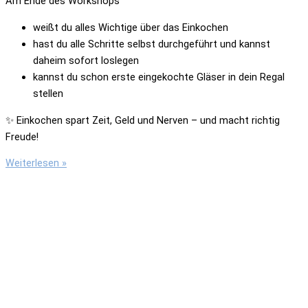
Am Ende des Workshops
weißt du alles Wichtige über das Einkochen
hast du alle Schritte selbst durchgeführt und kannst
daheim sofort
loslegen
kannst du schon erste eingekochte Gläser in dein Regal
stellen
✨ Einkochen spart Zeit, Geld und Nerven – und macht richtig
Freude!
Einkochen
Weiterlesen »
–
Lebensmittel
ungekühlt
haltbar
machen