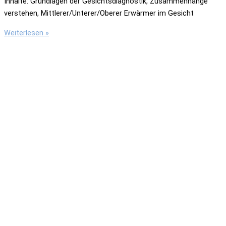
Inhalte: Grundlagen der Gesichtsdiagnostik, Zusammenhänge
verstehen, Mittlerer/Unterer/Oberer Erwärmer im Gesicht
Gesichtsdiagnostik
Weiterlesen »
in
der
TCM
–
Grundlagen