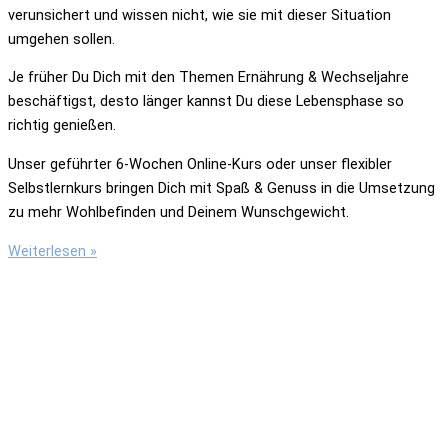
verunsichert und wissen nicht, wie sie mit dieser Situation
umgehen sollen.
Je früher Du Dich mit den Themen Ernährung & Wechseljahre
beschäftigst, desto länger kannst Du diese Lebensphase so
richtig genießen.
Unser geführter 6-Wochen Online-Kurs oder unser flexibler
Selbstlernkurs bringen Dich mit Spaß & Genuss in die Umsetzung
zu mehr Wohlbefinden und Deinem Wunschgewicht.
6
Weiterlesen »
Wochen
Online-
Kurs
„Leicht
und
gelassen
durch
die