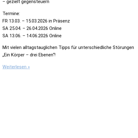
– gezielt gegensteuern
Termine:
FR 13.03. – 15.03.2026 in Präsenz
SA 25.04. – 26.04.2026 Online
SA 13.06. – 14.06.2026 Online
Mit vielen alltagstauglichen Tipps für unterschiedliche Störungen
„Ein Körper – drei Ebenen“!
TCM-
Weiterlesen »
Ernährung
„Angewandte
TCM“
Gesund
auf
allen
Ebenen
mit
Ernährung