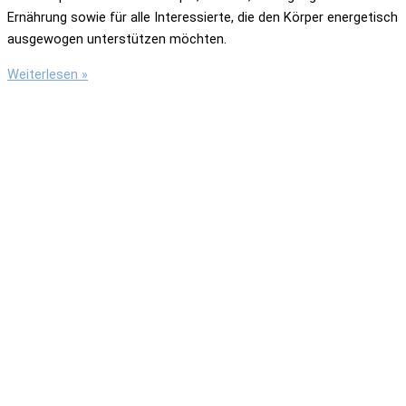
Ernährung sowie für alle Interessierte, die den Körper energetisch
ausgewogen unterstützen möchten.
TCM
Weiterlesen »
und
Sport
–
Wie
ernähre
ich
mich
richtig
für
Leistung,
Kraft
und
Regeneration?