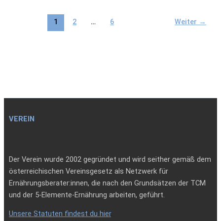
und
Entschlacken
1
2
…
6
Weiter
→
VEREIN
Der Verein wurde 2002 gegründet und wird seither gemäß dem
österreichischen Vereinsgesetz als Netzwerk für
Ernährungsberater:innen, die nach den Grundsätzen der TCM
und der 5-Elemente-Ernährung arbeiten, geführt.
Unsere Statuten findest du hier
.