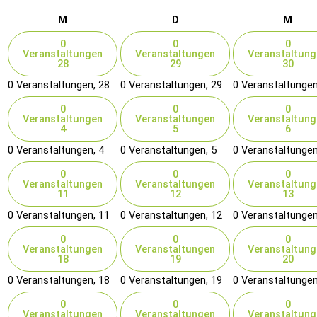
Montag
Dienstag
Mitt
M
D
M
0
0
0
Veranstaltungen
Veranstaltungen
Veranstaltung
28
29
30
0 Veranstaltungen,
28
0 Veranstaltungen,
29
0 Veranstaltunge
0
0
0
Veranstaltungen
Veranstaltungen
Veranstaltung
4
5
6
0 Veranstaltungen,
4
0 Veranstaltungen,
5
0 Veranstaltunge
0
0
0
Veranstaltungen
Veranstaltungen
Veranstaltung
11
12
13
0 Veranstaltungen,
11
0 Veranstaltungen,
12
0 Veranstaltunge
0
0
0
Veranstaltungen
Veranstaltungen
Veranstaltung
18
19
20
0 Veranstaltungen,
18
0 Veranstaltungen,
19
0 Veranstaltunge
0
0
0
Veranstaltungen
Veranstaltungen
Veranstaltung