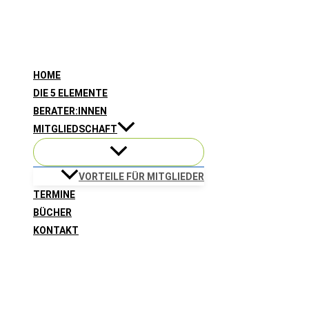
Zum
Inhalt
springen
HOME
DIE 5 ELEMENTE
BERATER:INNEN
MITGLIEDSCHAFT
VORTEILE FÜR MITGLIEDER
TERMINE
BÜCHER
KONTAKT
Suchen