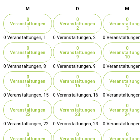
Montag
Dienstag
Mitt
M
D
M
0
0
0
Veranstaltungen
Veranstaltungen
Veranstaltung
1
2
3
0 Veranstaltungen,
1
0 Veranstaltungen,
2
0 Veranstaltunge
0
0
0
Veranstaltungen
Veranstaltungen
Veranstaltung
8
9
10
0 Veranstaltungen,
8
0 Veranstaltungen,
9
0 Veranstaltunge
0
0
0
Veranstaltungen
Veranstaltungen
Veranstaltung
15
16
17
0 Veranstaltungen,
15
0 Veranstaltungen,
16
0 Veranstaltunge
0
0
0
Veranstaltungen
Veranstaltungen
Veranstaltung
22
23
24
0 Veranstaltungen,
22
0 Veranstaltungen,
23
0 Veranstaltunge
0
0
0
Veranstaltungen
Veranstaltungen
Veranstaltung