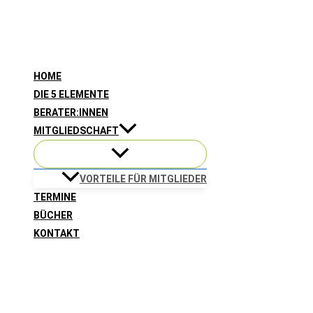
Zum
Inhalt
springen
HOME
DIE 5 ELEMENTE
BERATER:INNEN
MITGLIEDSCHAFT
VORTEILE FÜR MITGLIEDER
TERMINE
BÜCHER
KONTAKT
Suchen