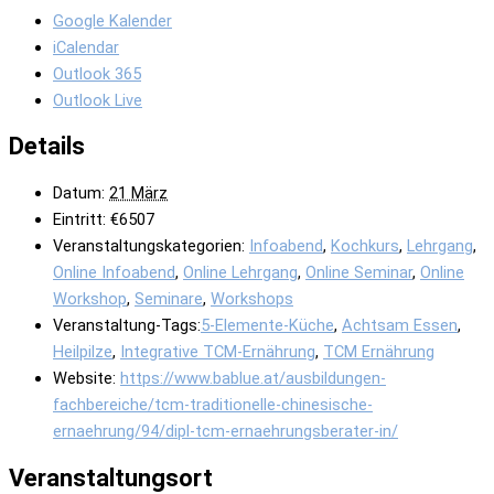
Google Kalender
iCalendar
Outlook 365
Outlook Live
Details
Datum:
21 März
Eintritt:
€6507
Veranstaltungskategorien:
Infoabend
,
Kochkurs
,
Lehrgang
,
Online Infoabend
,
Online Lehrgang
,
Online Seminar
,
Online
Workshop
,
Seminare
,
Workshops
Veranstaltung-Tags:
5-Elemente-Küche
,
Achtsam Essen
,
Heilpilze
,
Integrative TCM-Ernährung
,
TCM Ernährung
Website:
https://www.bablue.at/ausbildungen-
fachbereiche/tcm-traditionelle-chinesische-
ernaehrung/94/dipl-tcm-ernaehrungsberater-in/
Veranstaltungsort