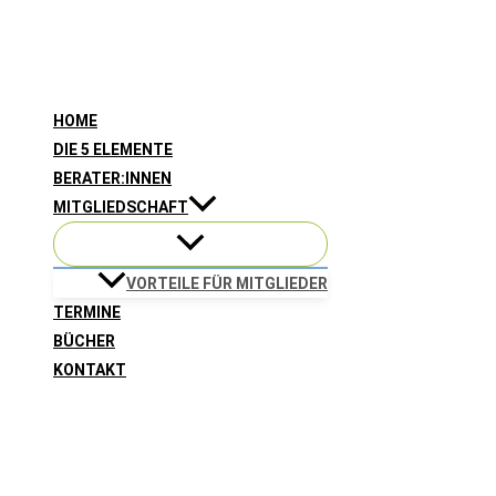
Zum
Inhalt
springen
HOME
DIE 5 ELEMENTE
BERATER:INNEN
MITGLIEDSCHAFT
VORTEILE FÜR MITGLIEDER
TERMINE
BÜCHER
KONTAKT
Suchen