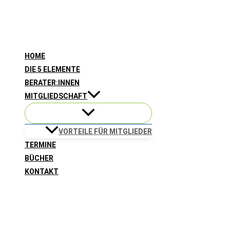
Zum
Inhalt
springen
HOME
DIE 5 ELEMENTE
BERATER:INNEN
MITGLIEDSCHAFT
VORTEILE FÜR MITGLIEDER
TERMINE
BÜCHER
KONTAKT
Suchen