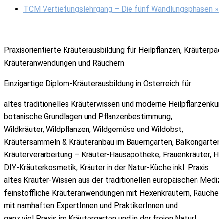
TCM Vertiefungslehrgang – Die fünf Wandlungsphasen
»
Praxisorientierte Kräuterausbildung für Heilpflanzen, Kräuterp
Kräuteranwendungen und Räuchern
Einzigartige Diplom-Kräuterausbildung in Österreich für:
altes traditionelles Kräuterwissen und moderne Heilpflanzenk
botanische Grundlagen und Pflanzenbestimmung,
Wildkräuter, Wildpflanzen, Wildgemüse und Wildobst,
Kräutersammeln & Kräuteranbau im Bauerngarten, Balkongarten
Kräuterverarbeitung – Kräuter-Hausapotheke, Frauenkräuter, 
DIY-Kräuterkosmetik, Kräuter in der Natur-Küche inkl. Praxis
altes Kräuter-Wissen aus der traditionellen europäischen Mediz
feinstoffliche Kräuteranwendungen mit Hexenkräutern, Räucher
mit namhaften ExpertInnen und PraktikerInnen und
ganz viel Praxis im Kräutergarten und in der freien Natur!