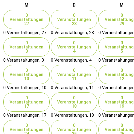
Montag
Dienstag
Mitt
M
D
M
0
0
0
Veranstaltungen
Veranstaltungen
Veranstaltung
27
28
29
0 Veranstaltungen,
27
0 Veranstaltungen,
28
0 Veranstaltunge
0
0
0
Veranstaltungen
Veranstaltungen
Veranstaltung
3
4
5
0 Veranstaltungen,
3
0 Veranstaltungen,
4
0 Veranstaltunge
0
0
0
Veranstaltungen
Veranstaltungen
Veranstaltung
10
11
12
0 Veranstaltungen,
10
0 Veranstaltungen,
11
0 Veranstaltunge
0
0
0
Veranstaltungen
Veranstaltungen
Veranstaltung
17
18
19
0 Veranstaltungen,
17
0 Veranstaltungen,
18
0 Veranstaltunge
0
0
0
Veranstaltungen
Veranstaltungen
Veranstaltung
24
25
26