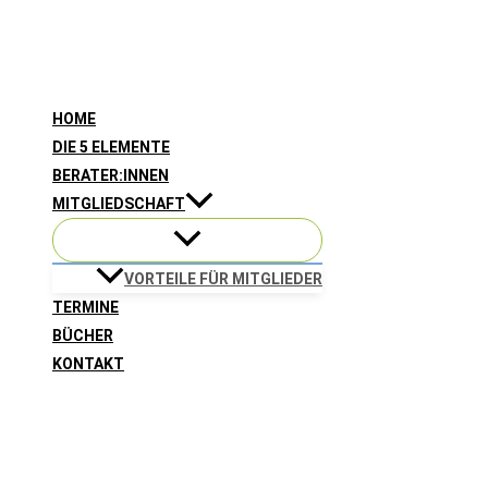
Zum
Inhalt
springen
HOME
DIE 5 ELEMENTE
BERATER:INNEN
MITGLIEDSCHAFT
VORTEILE FÜR MITGLIEDER
TERMINE
BÜCHER
KONTAKT
Suchen