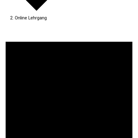
Online Lehrgang
Veranstaltungen
für
9.
September
2025